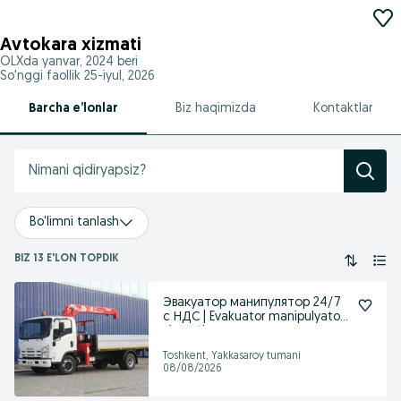
Avtokara xizmati
OLXda
yanvar, 2024
beri
So'nggi faollik 25-iyul, 2026
Barcha e’lonlar
Biz haqimizda
Kontaktlar
Bo'limni tanlash
BIZ 13 E'LON TOPDIK
Эвакуатор манипулятор 24/7
с НДС | Evakuator manipulyator
xizmati
Toshkent, Yakkasaroy tumani
08/08/2026